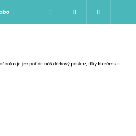
Hledat
Přihlášení
Nákupní
abolizéry
Vitamíny
VOUCHERY
Kontakt
košík
ešením je jim pořídit náš dárkový poukaz, díky kterému si
Následující