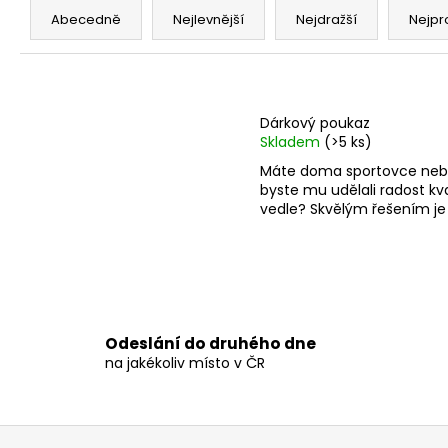
CARNE LABS CREATINE + BETA ALANIN
a
PRÁŠEK 1000G
Abecedně
Nejlevnější
Nejdražší
Nejpr
z
900 Kč
e
V
n
ý
í
Dárkový poukaz
p
Skladem
(>5 ks)
p
i
Máte doma sportovce nebo
r
s
byste mu udělali radost k
o
vedle? Skvělým řešením je 
p
d
r
u
o
k
d
t
u
ů
k
Odeslání do druhého dne
na jakékoliv místo v ČR
t
ů
Z