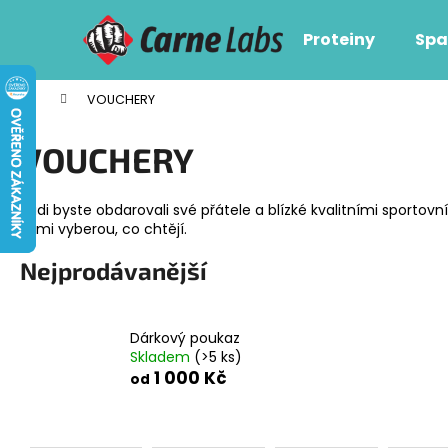
K
Přejít
na
o
Proteiny
Spa
obsah
Zpět
Zpět
š
do
do
í
Domů
VOUCHERY
obchodu
obchodu
k
VOUCHERY
Rádi byste obdarovali své přátele a blízké kvalitními sporto
sami vyberou, co chtějí.
Nejprodávanější
Dárkový poukaz
Skladem
(>5 ks)
1 000 Kč
od
Ř