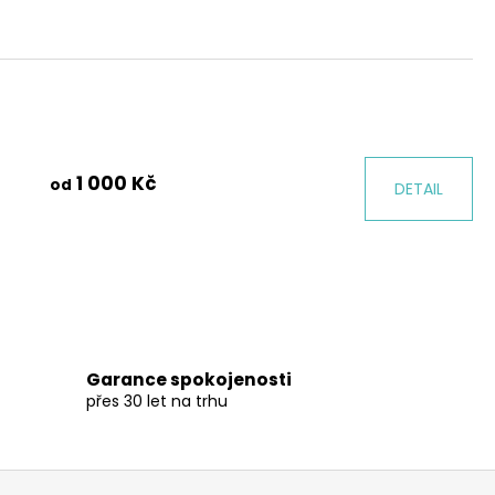
Y PROTEIN 1000 G
1 000 Kč
od
DETAIL
Garance spokojenosti
přes 30 let na trhu