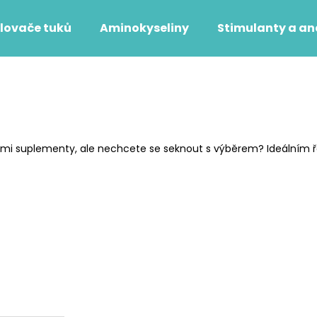
lovače tuků
Aminokyseliny
Stimulanty a an
Co potřebujete najít?
HLEDAT
vními suplementy, ale nechcete se seknout s výběrem? Ideálním ř
Doporučujeme