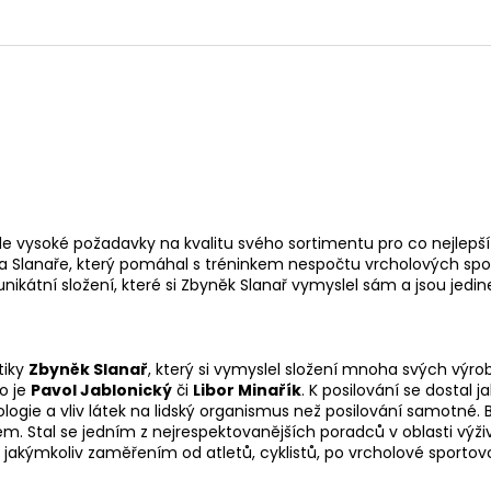
lade vysoké požadavky na kvalitu svého sortimentu pro co nejlepší
a Slanaře, který pomáhal s tréninkem nespočtu vrcholových sp
 unikátní složení, které si Zbyněk Slanař vymyslel sám a jsou jedi
tiky
Zbyněk Slanař
, který si vymyslel složení mnoha svých výro
o je
Pavol Jablonický
či
Libor Minařík
. K posilování se dostal j
ogie a vliv látek na lidský organismus než posilování samotné. 
m. Stal se jedním z nejrespektovanějších poradců v oblasti výživ
 s jakýmkoliv zaměřením od atletů, cyklistů, po vrcholové sporto