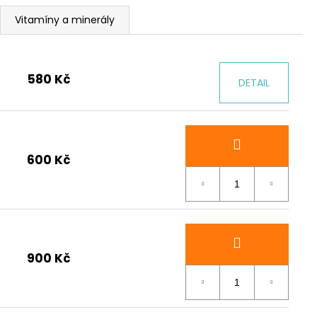
Y PROTEIN 1000 G
Vitamíny a minerály
580 Kč
DETAIL
600 Kč
900 Kč