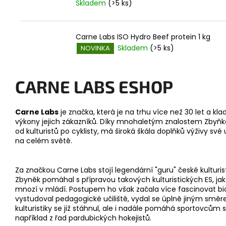
Skladem
(>5 ks)
Carne Labs ISO Hydro Beef protein 1 kg
Skladem
(>5 ks)
NOVINKA
CARNE LABS ESHOP
Carne Labs
je značka, která je na trhu více než 30 let a k
výkony jejich zákazníků. Díky mnohaletým znalostem Zbyňk
od kulturistů po cyklisty, má široká škála doplňků výživy své
na celém světě.
Za značkou Carne Labs stojí legendární "guru" české kulturis
Zbyněk pomáhal s přípravou takových kulturistických ES, jak
mnozí v mládí. Postupem ho však začala více fascinovat biol
vystudoval pedagogické učiliště, vydal se úplně jiným směre
kulturistiky se již stáhnul, ale i nadále pomáhá sportovcům
například z řad pardubických hokejistů.