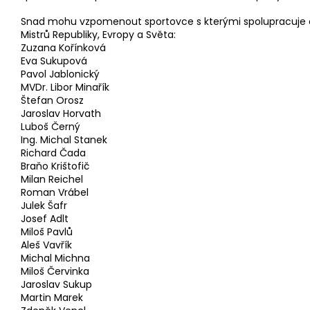
Snad mohu vzpomenout sportovce s kterými spolupracuje č
Mistrů Republiky, Evropy a Světa:
Zuzana Kořínková
Eva Sukupová
Pavol Jablonický
MVDr. Libor Minařík
Štefan Orosz
Jaroslav Horvath
Luboš Černý
Ing. Michal Stanek
Richard Čada
Braňo Krištofič
Milan Reichel
Roman Vrábel
Julek Šafr
Josef Adlt
Miloš Pavlů
Aleš Vavřík
Michal Michna
Miloš Červinka
Jaroslav Sukup
Martin Marek