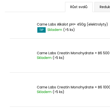
CARNE LABS CREATINE + BETA ALANIN
S
PRÁŠEK 1000G
Růst svalů
Reduk
H
900 Kč
O
Carne Labs Alkalot pH+ 450g (elektrolyty)
P
Skladem
(>5 ks)
TIP
Carne Labs Creatin Monohydrate + B6 500
Skladem
(>5 ks)
Carne Labs Creatin Monohydrate + B6 100
Skladem
(>5 ks)