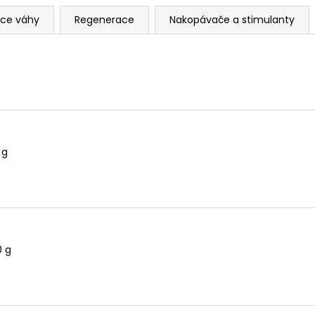
CARNE LABS ALKALOT PH+ 450G
CARNE LABS WHE
(ELEKTROLYTY)
ce váhy
Regenerace
Nakopávače a stimulanty
1 520 Kč
580 Kč
 g
0 g