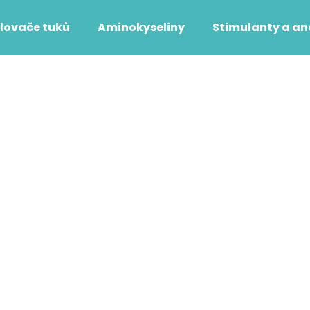
lovače tuků
Aminokyseliny
Stimulanty a an
Co potřebujete najít?
HLEDAT
Doporučujeme