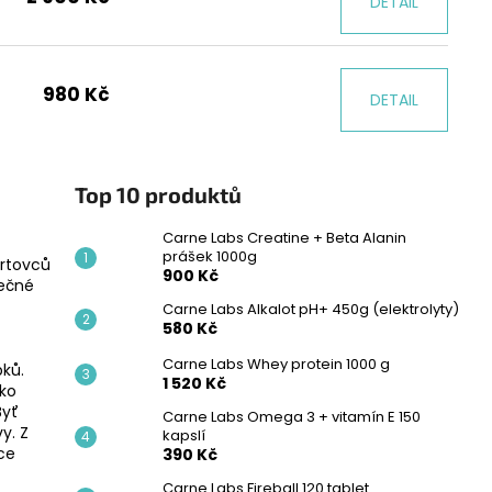
DETAIL
980 Kč
DETAIL
Top 10 produktů
Carne Labs Creatine + Beta Alanin
prášek 1000g
ortovců
900 Kč
nečné
Carne Labs Alkalot pH+ 450g (elektrolyty)
580 Kč
Carne Labs Whey protein 1000 g
bků.
1 520 Kč
ako
Byť
Carne Labs Omega 3 + vitamín E 150
y. Z
kapslí
vce
390 Kč
Carne Labs Fireball 120 tablet