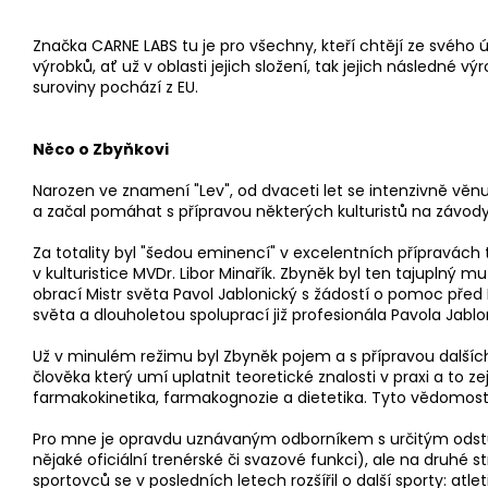
Značka CARNE LABS tu je pro všechny, kteří chtějí ze svéh
výrobků, ať už v oblasti jejich složení, tak jejich následné
suroviny pochází z EU.
Něco o Zbyňkovi
Narozen ve znamení "Lev", od dvaceti let se intenzivně věnu
a začal pomáhat s přípravou některých kulturistů na závody
Za totality byl "šedou eminencí" v excelentních přípravách t
v kulturistice MVDr. Libor Minařík. Zbyněk byl ten tajuplný m
obrací Mistr světa Pavol Jablonický s žádostí o pomoc před 
světa a dlouholetou spoluprací již profesionála Pavola Jabl
Už v minulém režimu byl Zbyněk pojem a s přípravou dalšíc
člověka který umí uplatnit teoretické znalosti v praxi a to
farmakokinetika, farmakognozie a dietetika. Tyto vědomost
Pro mne je opravdu uznávaným odborníkem s určitým odstupe
nějaké oficiální trenérské či svazové funkci), ale na druh
sportovců se v posledních letech rozšířil o další sporty: atletik