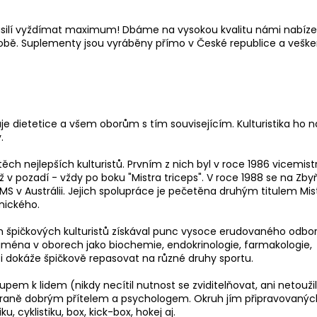
o úsilí vyždímat maximum! Dbáme na vysokou kvalitu námi nabíz
 výrobě. Suplementy jsou vyráběny přímo v České republice a veške
je dietetice a všem oborům s tím souvisejícím. Kulturistika ho 
.
ěch nejlepších kulturistů. Prvním z nich byl v roce 1986 vicemist
už v pozadí - vždy po boku "Mistra triceps". V roce 1988 se na Zby
MS v Austrálii. Jejich spolupráce je pečetěna druhým titulem Mis
onického.
h špičkových kulturistů získával punc vysoce erudovaného odbor
 zejména v oborech jako biochemie, endokrinologie, farmakologie,
i dokáže špičkově repasovat na různé druhy sportu.
m k lidem (nikdy necítil nutnost se zviditelňovat, ani netouži
é straně dobrým přítelem a psychologem. Okruh jím připravovanýc
u, cyklistiku, box, kick-box, hokej aj.