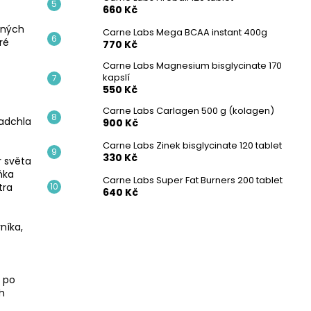
660 Kč
ených
Carne Labs Mega BCAA instant 400g
ré
770 Kč
Carne Labs Magnesium bisglycinate 170
kapslí
550 Kč
Carne Labs Carlagen 500 g (kolagen)
nadchla
900 Kč
Carne Labs Zinek bisglycinate 120 tablet
330 Kč
r světa
ňka
Carne Labs Super Fat Burners 200 tablet
tra
640 Kč
níka,
l po
h